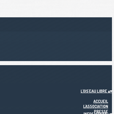
L'OIS'EAU LIBRE
▴
▾
ACCUEIL
L'ASSOCIATION
PRESSE