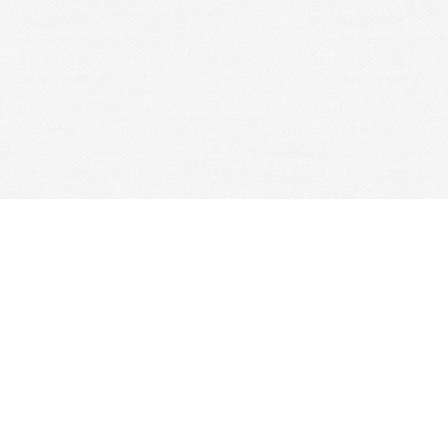
Je m'abonne à la newsletter
OK
Plan du site
Licences
Mentions légales
CGUV
Paramétrer vos cookies
Se connecter