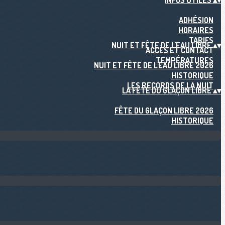
INFOS UTILES
▴
▾
ADHÉSION
HORAIRES
TARIFS
NUIT ET FÊTE DE L'EAU LIBRE
▴
▾
ACCÈS ET CONTACT
TEMPÉRATURES
NUIT ET FÊTE DE L'EAU LIBRE 2026
HISTORIQUE
LES RECORDS DE LA NUIT
LA FÊTE DU GLAÇON LIBRE
▴
▾
FÊTE DU GLAÇON LIBRE 2026
HISTORIQUE